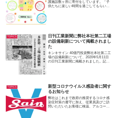
護施設数ヶ所に寄付をしています。「子
供たちに楽しい時間を過ごしてもらいた
い」「クリスマスに子供たちにプレゼン
トを」「そのために何かお役に立てるこ
とはないか」という山口会長の思いから
始まりました。寄付金と...
日刊工業新聞に弊社本社第二工場
TOPICS
の設備刷新について掲載されまし
た
キンキサイン 40億円投資弊社本社第二工
場の設備刷新について、2020年5月11日
の日刊工業新聞に掲載されました。記事
PDF以下、日刊工業新聞から引用。キン
キサイン 40億円投資本社第二工場 設備刷
新OEM対応 茶系飲料以外を製造【姫路】
キ...
新型コロナウイルス感染者に関す
TOPICS
るお知らせ
弊社はこれまで政府の推奨するコロナ感
染症対策の遵守に加え、従業員及びご訪
問いただいたお客様に検温、アルコール
消毒、マスク着用を徹底するなど、感染
拡大の防止に努めてまいりましたが、本