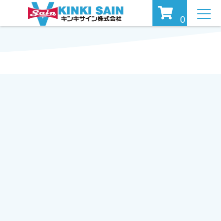
MEN
0
U