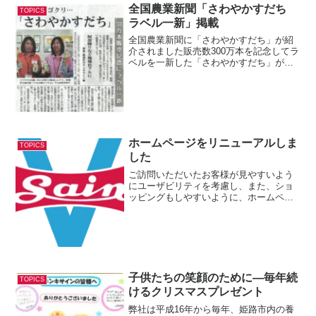
全国農業新聞「さわやかすだち
TOPICS
ラベル一新」掲載
全国農業新聞に「さわやかすだち」が紹
介されました販売数300万本を記念してラ
ベルを一新した「さわやかすだち」が全
国農業新聞で紹介されました。記事PDF
以下、全国農業新聞から引用。暑い日に
ゴクリ･･･「さわやかすだち」300万本販
売記念にラベ...
ホームページをリニューアルしま
TOPICS
した
ご訪問いただいたお客様が見やすいよう
にユーザビリティを考慮し、また、ショ
ッピングもしやすいように、ホームペー
ジを全面的にリニューアルしました。
子供たちの笑顔のために―毎年続
TOPICS
けるクリスマスプレゼント
弊社は平成16年から毎年、姫路市内の養