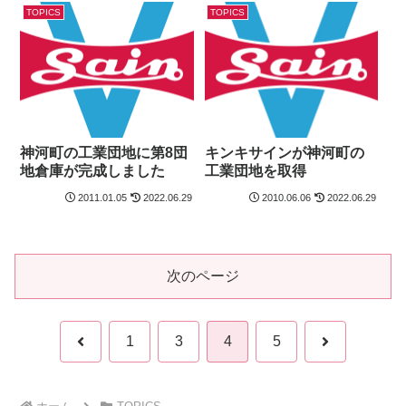
TOPICS
TOPICS
神河町の工業団地に第8団
キンキサインが神河町の
地倉庫が完成しました
工業団地を取得
2011.01.05
2022.06.29
2010.06.06
2022.06.29
次のページ
前
次
1
3
4
5
へ
へ