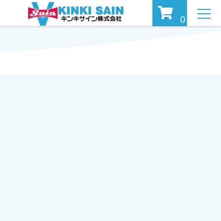
MEN
0
U