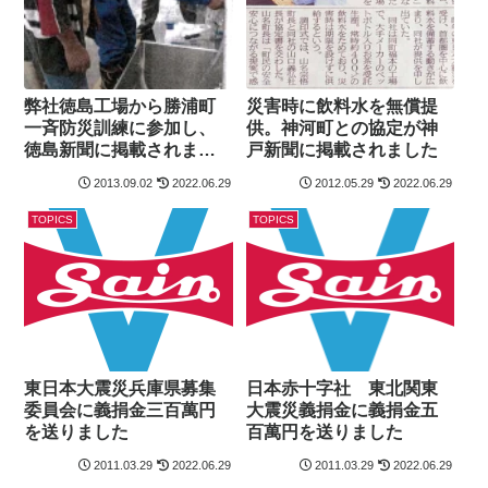
弊社徳島工場から勝浦町
災害時に飲料水を無償提
一斉防災訓練に参加し、
供。神河町との協定が神
徳島新聞に掲載されまし
戸新聞に掲載されました
た
2013.09.02
2022.06.29
2012.05.29
2022.06.29
TOPICS
TOPICS
東日本大震災兵庫県募集
日本赤十字社 東北関東
委員会に義捐金三百萬円
大震災義捐金に義捐金五
を送りました
百萬円を送りました
2011.03.29
2022.06.29
2011.03.29
2022.06.29