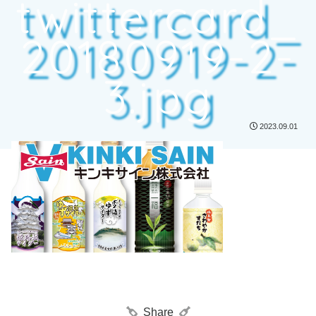
twittercard_
20180919-2-
3.jpg
2023.09.01
Share