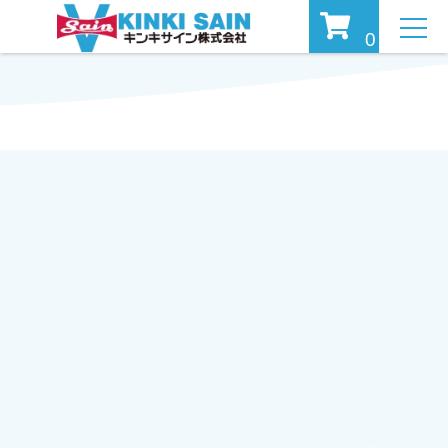
MEN
0
U