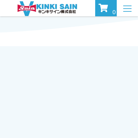
MEN
0
U