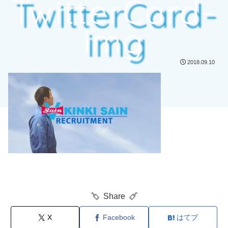
TwitterCard-
img
2018.09.10
Share
X
Facebook
はてブ