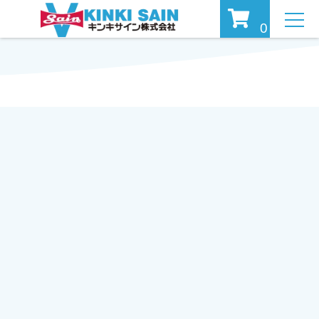
MEN
0
U