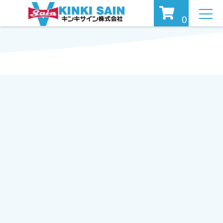
MEN
0
U