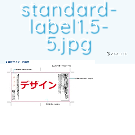
standard-
label1.5-
5.jpg
2023.11.06