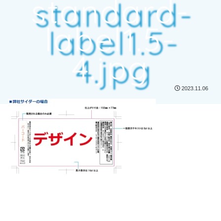
standard-
label1.5-
4.jpg
2023.11.06