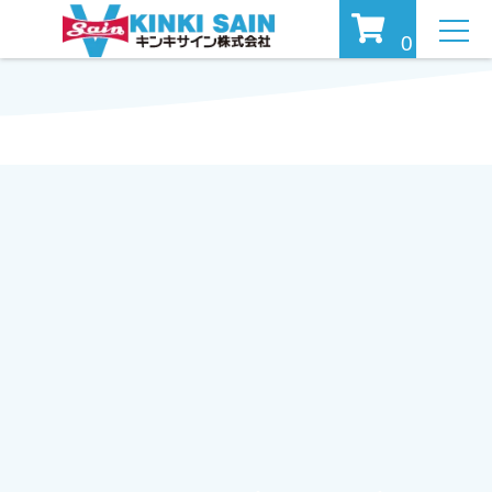
MEN
0
U