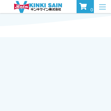
MEN
0
U