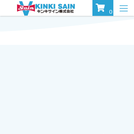
MEN
0
U