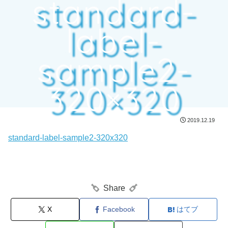
standard-
label-
sample2-
320×320
2019.12.19
standard-label-sample2-320x320
Share
X
Facebook
はてブ