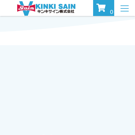
MEN
0
U