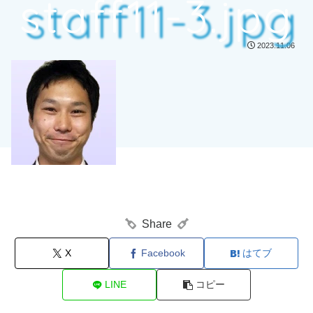
staff11-3.jpg
2023.11.06
Share
X
Facebook
はてブ
LINE
コピー