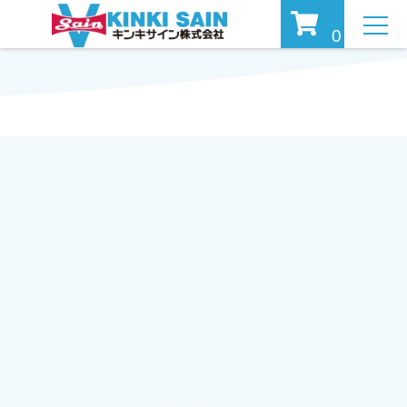
MEN
0
U