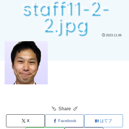
staff11-2-
2.jpg
2023.11.06
Share
X
Facebook
はてブ