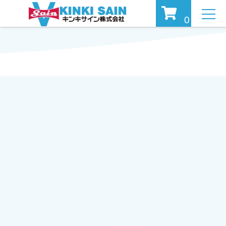
MEN
0
U