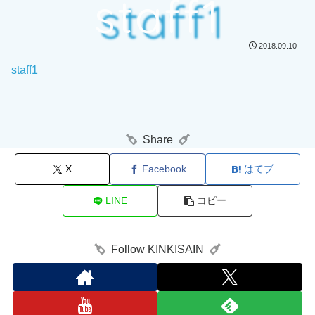
staff1
2018.09.10
staff1
Share
X
Facebook
はてブ
LINE
コピー
Follow KINKISAIN