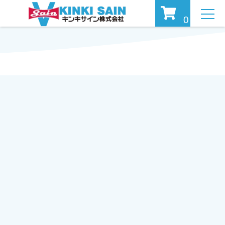
MEN
0
U