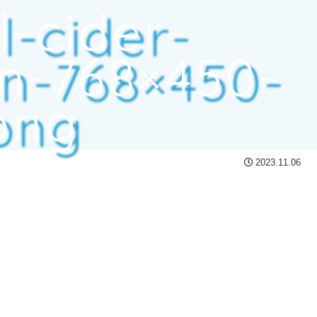
l-cider-
on-768×450-
png
2023.11.06