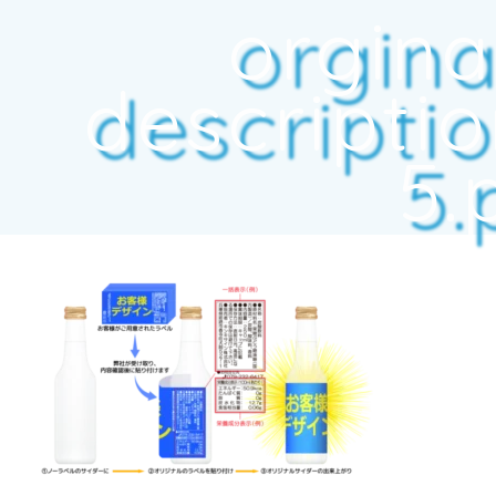
orgina
descripti
5.