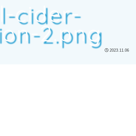
l-cider-
ion-2.png
2023.11.06