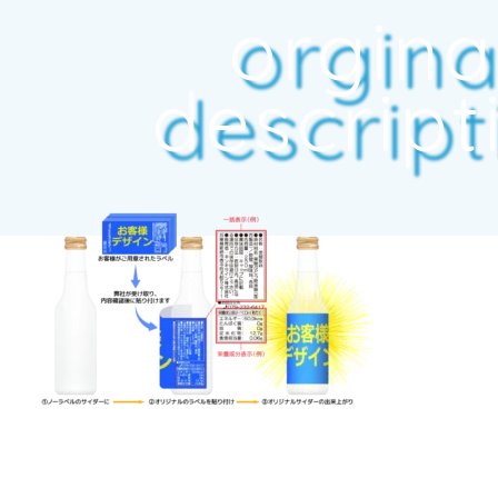
orgina
descript