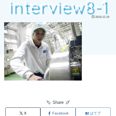
interview8-1
2019.12.19
Share
X
Facebook
はてブ