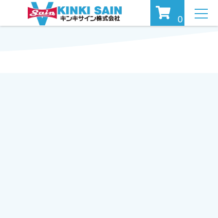
MEN
0
U