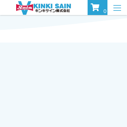
MEN
0
U