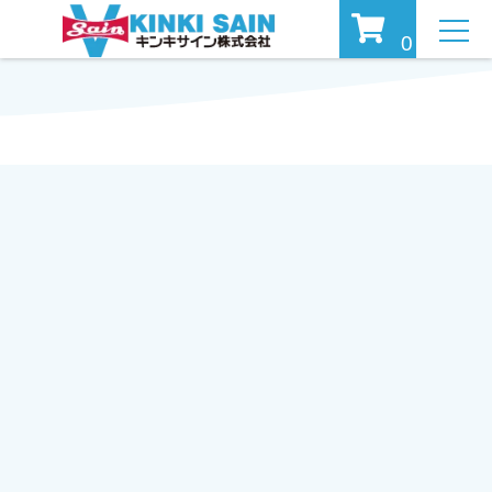
MEN
0
U