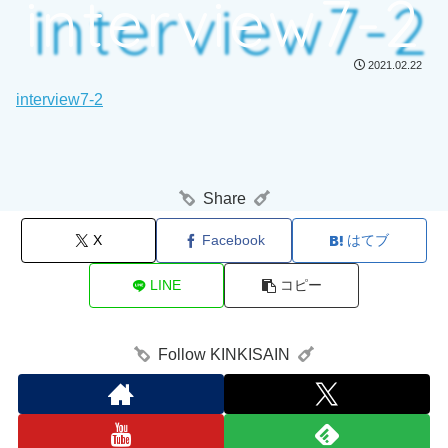
interview7-2
2021.02.22
interview7-2
Share
X
Facebook
はてブ
LINE
コピー
Follow KINKISAIN