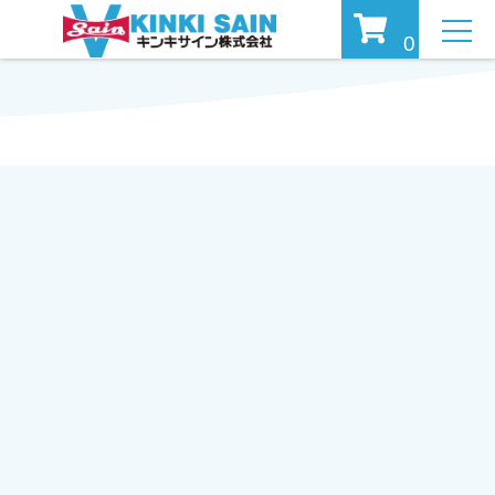
MEN
0
U