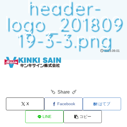
header-
logo_201809
19-3-3.png
2023.09.01
Share
X
Facebook
はてブ
LINE
コピー