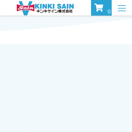
MEN
0
U