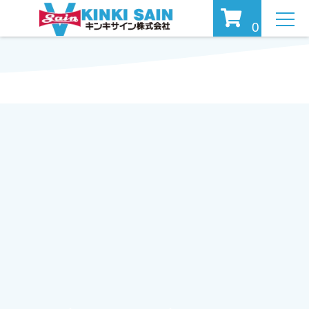
MEN
0
U