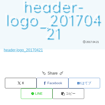
header-
logo_201704
21
2017.04.21
header-logo_20170421
Share
X
Facebook
はてブ
LINE
コピー