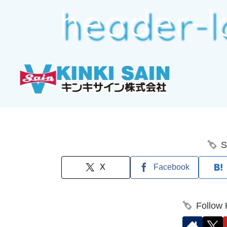
header-l
S
X
Facebook
Follow