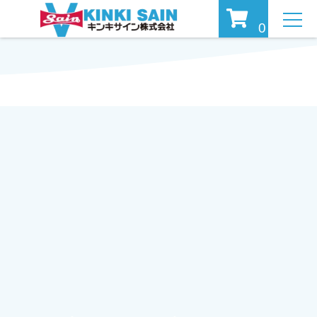
MEN
0
U