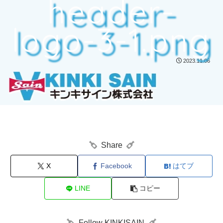
header-
logo-3-1.png
2023.11.06
Share
X
Facebook
はてブ
LINE
コピー
Follow KINKISAIN