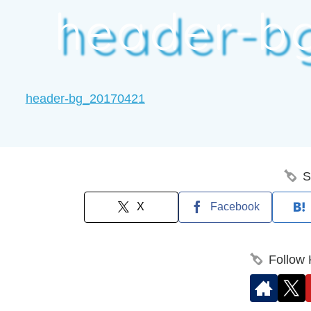
header-b
header-bg_20170421
S
X
Facebook
Follow