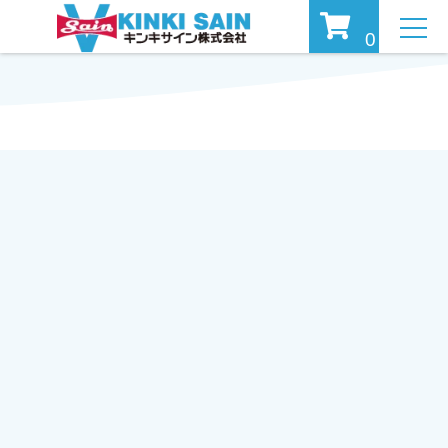
MEN
0
U