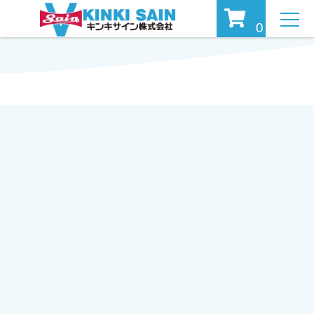
MEN
0
U