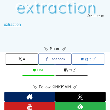
extraction
2019.12.19
extraction
Share
X
Facebook
はてブ
LINE
コピー
Follow KINKISAIN