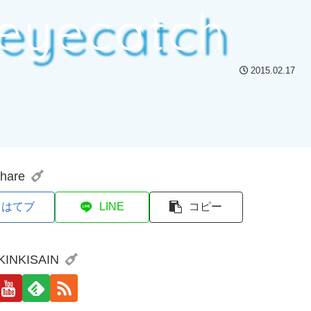
-eyecatch
2015.02.17
hare
はてブ
LINE
コピー
 KINKISAIN