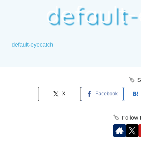
default
default-eyecatch
S
X
Facebook
Follow