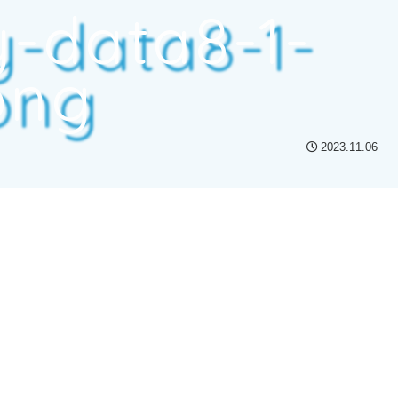
-data8-1-
png
2023.11.06