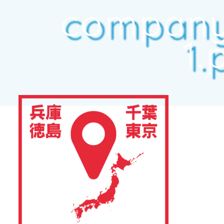
company
1.