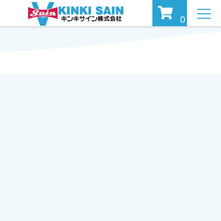
MEN
0
U