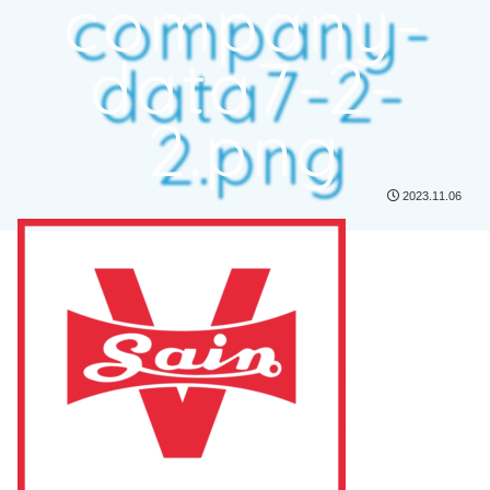
company-
data7-2-
2.png
2023.11.06