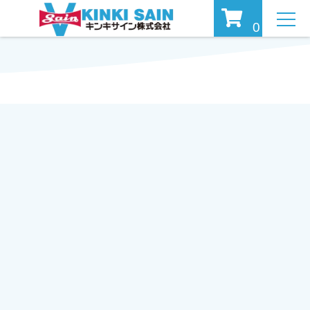
MEN
0
U