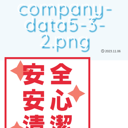
company-
data5-3-
2.png
2023.11.06