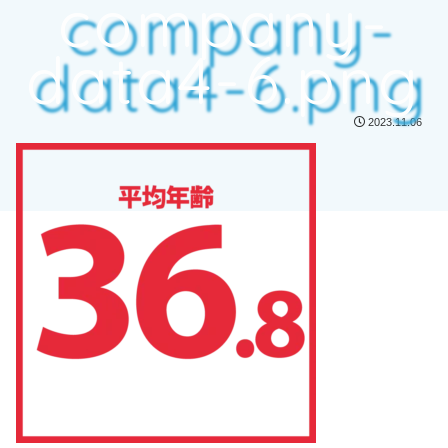
company-
data4-6.png
2023.11.06