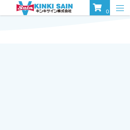
MEN
0
U