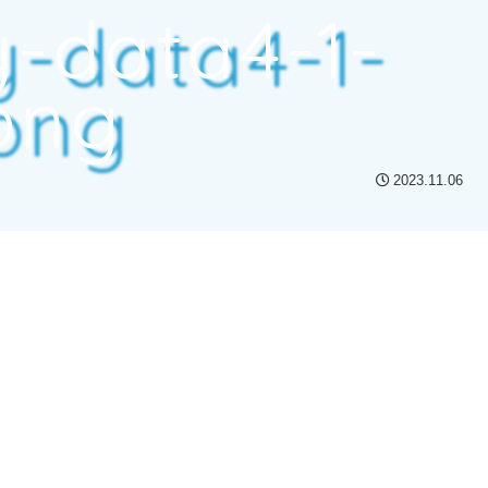
-data4-1-
png
2023.11.06