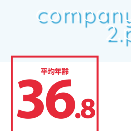
company
2.