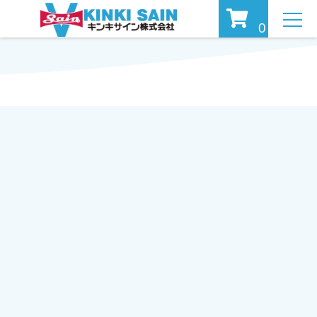
MEN
0
U