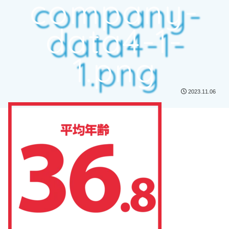
company-
data4-1-
1.png
2023.11.06