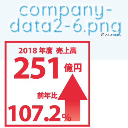
company-
data2-6.png
2023.11.06