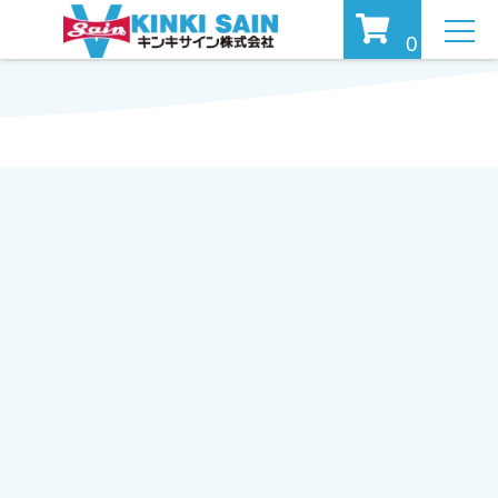
MEN
0
U