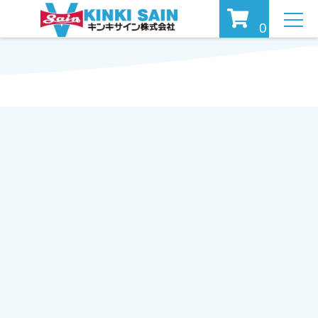
MEN
0
U