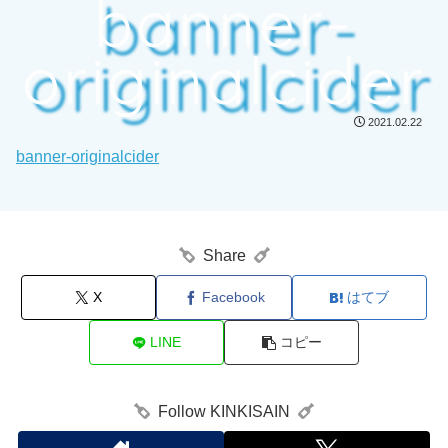
banner-
originalcider
2021.02.22
banner-originalcider
Share
X
Facebook
はてブ
LINE
コピー
Follow KINKISAIN