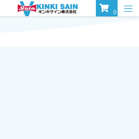
MEN
0
U