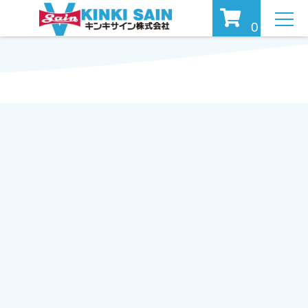
MEN
0
U