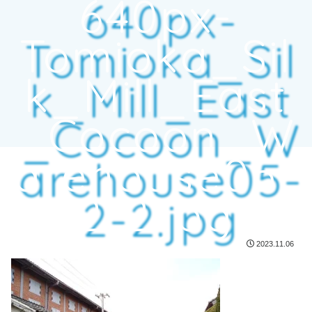
640px-
Tomioka_Sil
k_Mill_East
_Cocoon_W
arehouse05-
2-2.jpg
2023.11.06