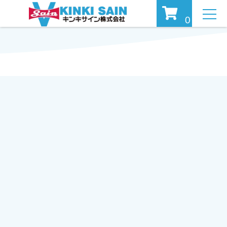
MEN
0
U