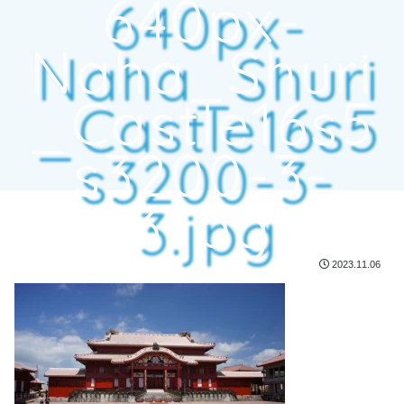
640px-
Naha_Shuri
_Castle16s5
s3200-3-
3.jpg
2023.11.06