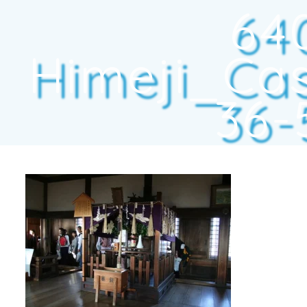
64
Himeji_Ca
36-