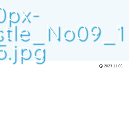
0px-
stle_No09_1
5.jpg
2023.11.06