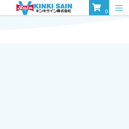
MEN
0
U