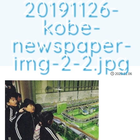
20191126-
kobe-
newspaper-
img-2-2.jpg
2023.11.06