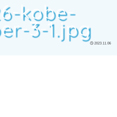
26-kobe-
r-3-1.jpg
2023.11.06