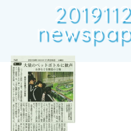
201911
newspape