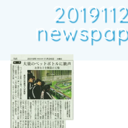
201911
newspape