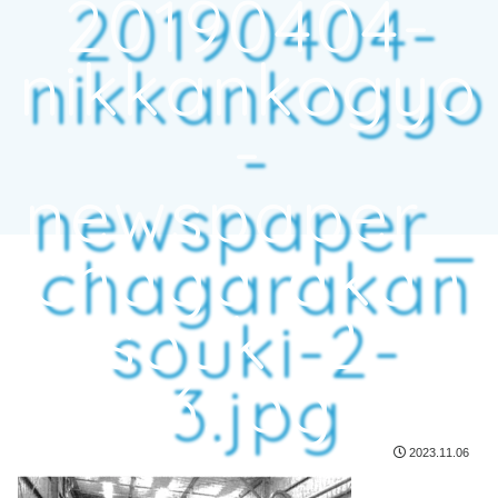
20190404-
nikkankogyo
-
newspaper_
chagarakan
souki-2-
3.jpg
2023.11.06