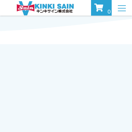
MEN
0
U