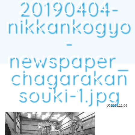
20190404-
nikkankogyo
-
newspaper_
chagarakan
souki-1.jpg
2023.11.06