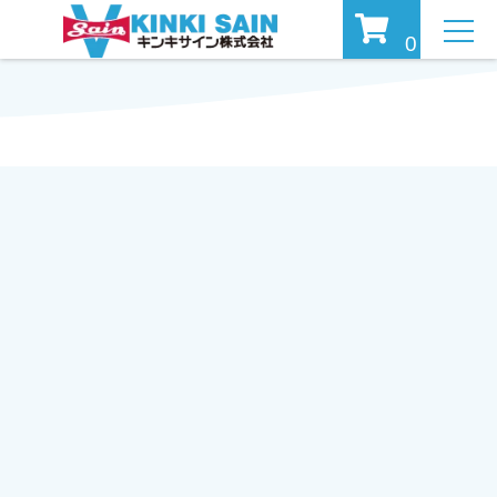
MEN
0
U